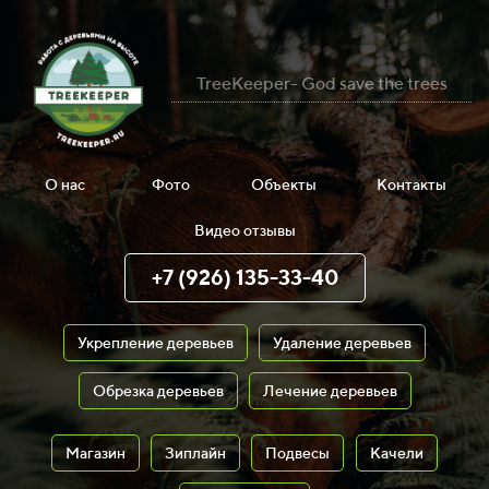
TreeKeeper- God save the trees
О нас
Фото
Объекты
Контакты
Видео отзывы
+7 (926) 135-33-40
Укрепление деревьев
Удаление деревьев
Обрезка деревьев
Лечение деревьев
Магазин
Зиплайн
Подвесы
Качели