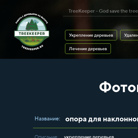
TreeKeeper - God save the tree
Укрепление деревьев
Удален
Лечение деревьев
Фото
опора для наклонно
Название:
Описание:
укрепление деревьев