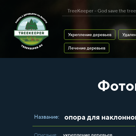
TreeKeeper - God save the tree
Укрепление деревьев
Удален
Лечение деревьев
Фото
опора для наклонно
Название:
Описание:
укрепление деревьев