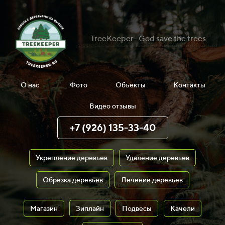
TreeKeeper- God save the trees
О нас
Фото
Объекты
Контакты
Видео отзывы
+7 (926) 135-33-40
Укрепление деревьев
Удаление деревьев
Обрезка деревьев
Лечение деревьев
Магазин
Зиплайн
Подвесы
Качели