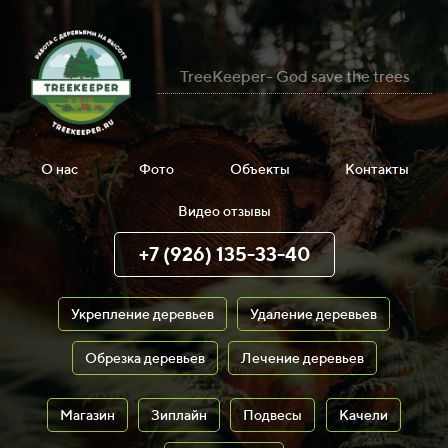
TreeKeeper- God save the trees
О нас
Фото
Объекты
Контакты
Видео отзывы
+7 (926) 135-33-40
Укрепление деревьев
Удаление деревьев
Обрезка деревьев
Лечение деревьев
Магазин
Зиплайн
Подвесы
Качели