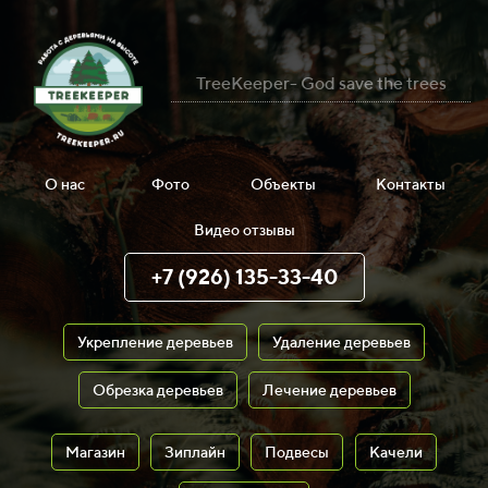
TreeKeeper- God save the trees
О нас
Фото
Объекты
Контакты
Видео отзывы
+7 (926) 135-33-40
Укрепление деревьев
Удаление деревьев
Обрезка деревьев
Лечение деревьев
Магазин
Зиплайн
Подвесы
Качели