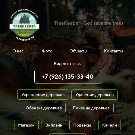
TreeKeeper- God save the trees
О нас
Фото
Объекты
Контакты
Видео отзывы
+7 (926) 135-33-40
Укрепление деревьев
Удаление деревьев
Обрезка деревьев
Лечение деревьев
Магазин
Зиплайн
Подвесы
Качели