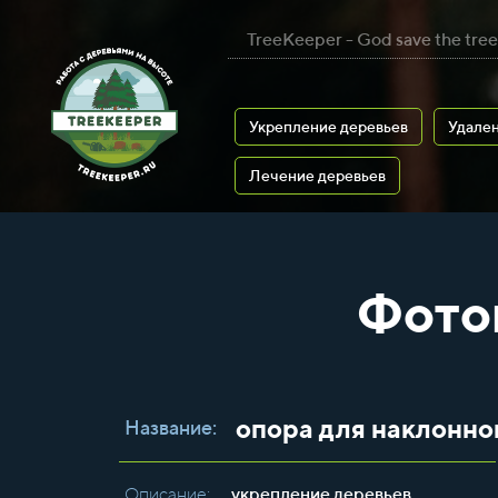
TreeKeeper - God save the tree
Укрепление деревьев
Удален
Лечение деревьев
Фото
опора для наклонно
Название:
Описание:
укрепление деревьев