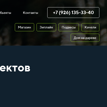
+7 (926) 135-33-40
бьекты
Контакты
Магазин
Зиплайн
Подвесы
Качели
Дом на дареве
ектов